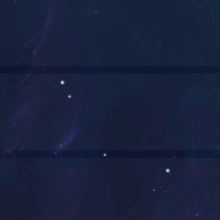
中开单级双吸式离心泵荣获2023临平杯第三届全国机械工业设计
大赛，由中国机械工业联合会、中国机械冶金建材工会共同主办
械工业协会、中国石油和石油化工设备工业协会、中国通用机械
机械行业众多企业、科研机构、相关高等院校、应用本科类院校
SII水平中开单级双吸式离心泵》，最终得以顺利进入12月8-
进入全国总决赛的企业并不多，在全国机械行业众多参赛企业、
宋工出席，作品PPT宣讲完后，就专家评委提出的3个主要问题作
有没有更高效率标准出来？