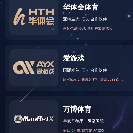
热烈祝贺开云手机站官方版在线登入KPSII水平
2023“临平杯”第三届全国机械工业设计创新
院、机械工业教育发展中心承办；由中国工程机
协会会长、资深专家、高级工程师等。
大赛主题为“设计创新、智造未来”，面向全国
路走来，真心不容易。从拟定参赛作品名称为《KP
监、以及公司领导陈迪董事长等的大力支持。能
院校中，只有216家。决赛答辩由我和部门同事
1、你们的产品效率指标处于什么水平？后面