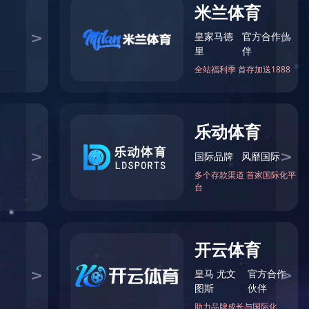
创新大赛“银奖”！
，浙江大学高端装备研究院、机械工业信息研究
工业协会等协办；评审委员会有全国院士、教授、
、职业院校（含技工学校）。回顾参赛历程，一
10日的决赛答辩，期间得到了部门领导刘世龙技术总
科研机构、相关高等院校、应用本科类院校、职业
出了专业的答辩：