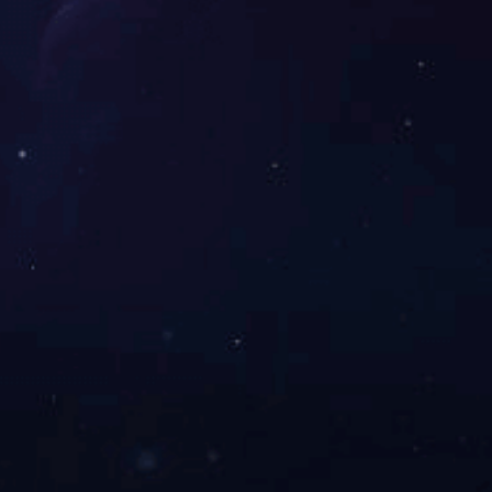
程案例
销售服务
投资者关
公司动态
系
服务支持
内销网络
服务指南
产品安装使用说明书下载