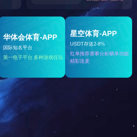
水平，是泵行业第一家通过节能产品认证的企业。虽
宽了要求，准入门槛低了。
理，效率更高效，结构更坚固。而且该产品具有
真实的叶轮内部流体流动的数字模型。CFD流场
在线
咨询
示的方法，在时间和空间上定量描述泵内流场的数
有性能预测、数值试验和故障诊断等作用，使许多
理、强度更高。
扫码
关注
的企业、机构和高等院校有21家，获银奖的40