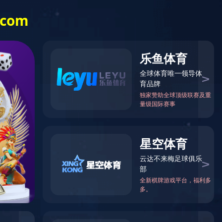
离心泵
开云手机站官方版在线登入
EN
司动态
人才招聘
开云(中国)
新大赛“银奖”