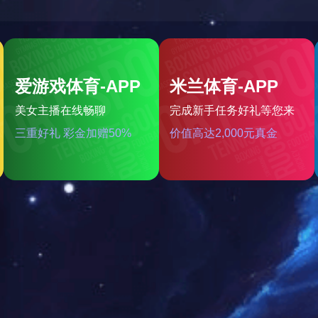
07《清水离心泵能效限定值及节能评价值》的节能要求，处于1级
，但是他的效率指标相对于2007版，验收时容许有较大的下偏差，放
冲，低噪音，更高效，泵壳采用高等特殊函数设计，流动更合
CAE有限元结构分析技术设计？
的切割，通过对叶轮流道内各个工作点的分析，建立起完整、
法基础之上的一门新型独立学科，通过计算机数值计算和图像显
设计改进、优化，使性能更高效。CAE有限元分析技术，它具
得到满意的解答，然后对结构做出设计改进、优化，使结构更合
平杯第三届全国机械工业设计创新大赛组委会评选出：全国获金奖