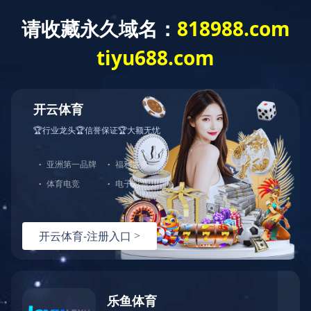
EN
>
首页
公司动态
肯富来诚邀您莅临参加第十二届中国（上海）流
体机械展览会
发布时间：2024-11-22
浏览数：
2743
2024年11月25到27日，中国国际流体机械展览会在上海虹桥国
家会展中心举办。肯富来展位号为2.1馆E13，诚邀您莅临肯富来
展台参观指导。