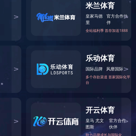
第二次临时股东大会会议回执.pdf2024年第二次临时股东大
pdf2024年第二次临时股东大会会议通知...
您莅临参加第十二届中国（上海）流体机械展览会
月25到27日，中国国际流体机械展览会在上海虹桥国家会展中
展位号为2.1馆E13，诚邀您莅临肯富来展台...