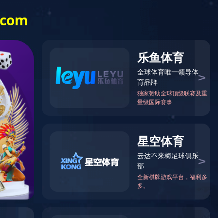
离心泵
开云手机站官方版在线登入
EN
司动态
人才招聘
开云(中国)
股东大会公告
在线登入于2025年6月20日
司召开2024年度股东大会，详见附件。...
二次临时股东大会通知