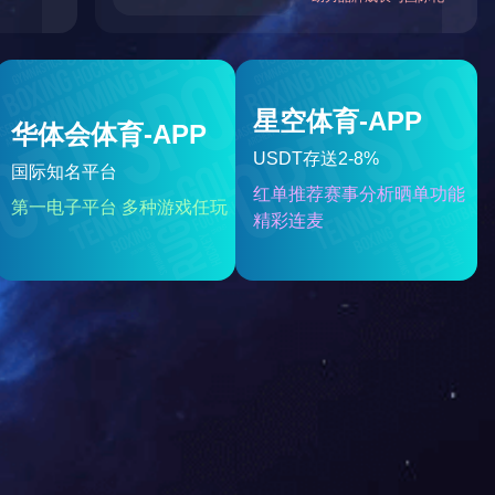
在线
咨询
扫码
关注
返回