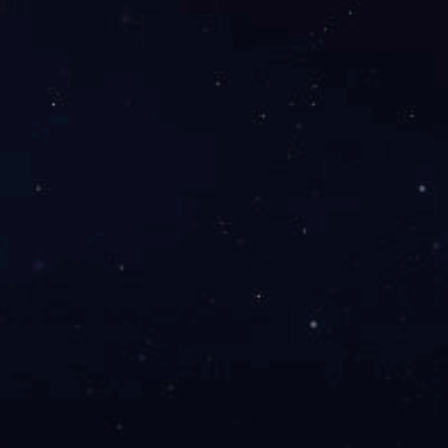
人才招聘
开云(中国)
关注肯富来