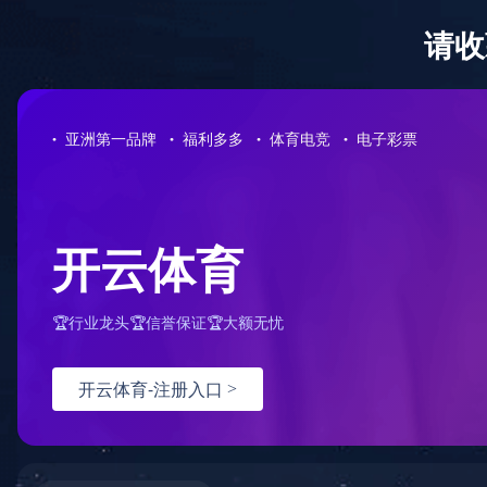
首页
走进肯富来
VR观企
>
首页
公司动态