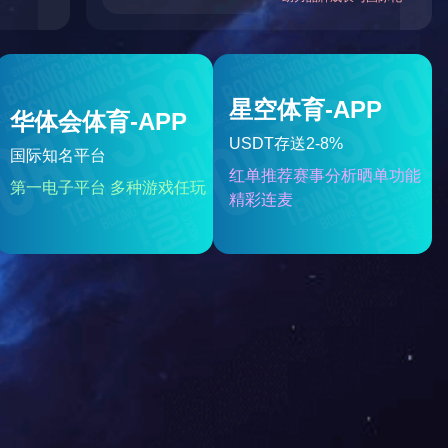
肯富来新一代双级凝汽器真空机组获用户赞赏
近日，肯富来新一代双级凝汽器真空机组——2BW4
在线
3032电站机组安装完成。在用户现场验证下，分别
咨询
对...
2021-10-28
扫码
关注
返回