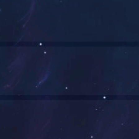
附件2024年
2024.12
会授权委托书.
22
肯富来诚邀
2024年11
2024.11
心举办。肯富来