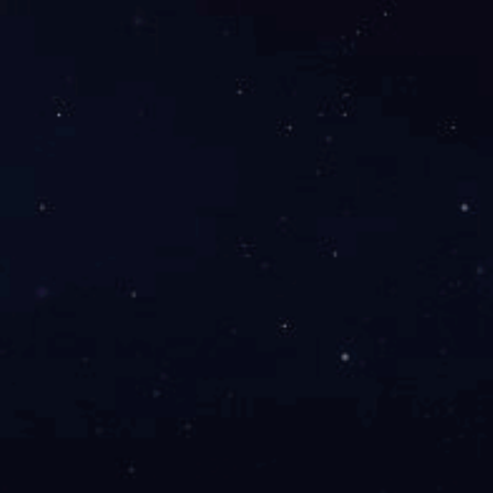
人才招聘
开云(中国)
关注肯富来