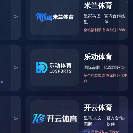
第二次临时股东大会会议回执.pdf2024年第二次临时股东大
pdf2024年第二次临时股东大会会议通知...
您莅临参加第十二届中国（上海）流体机械展览会
月25到27日，中国国际流体机械展览会在上海虹桥国家会展中
展位号为2.1馆E13，诚邀您莅临肯富来展台...