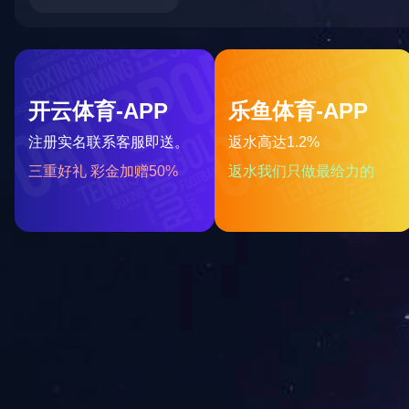
客户赞誉是最好的奖牌
近日，销售中心再传喜讯，在盈德气体集团举办“聚
力同行，共创未来”供应商日当天，肯富来凭着高效
节能的产...
2021-12-14