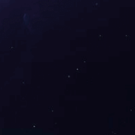
上页
1
页
61
条